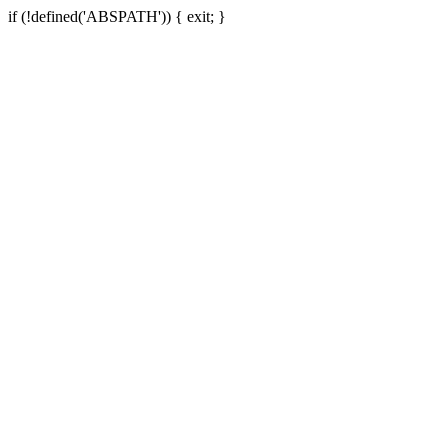
if (!defined('ABSPATH')) { exit; }