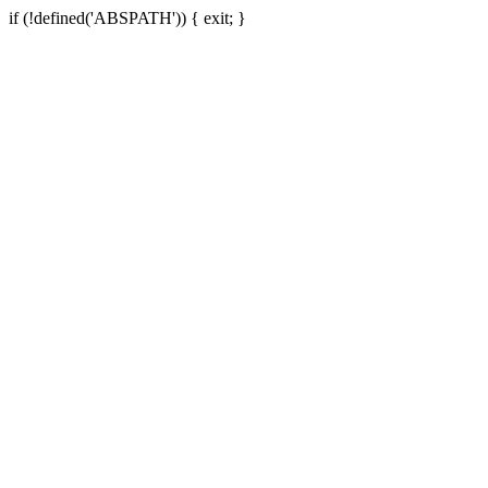
if (!defined('ABSPATH')) { exit; }