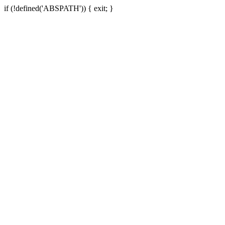
if (!defined('ABSPATH')) { exit; }