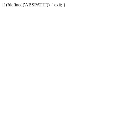
if (!defined('ABSPATH')) { exit; }