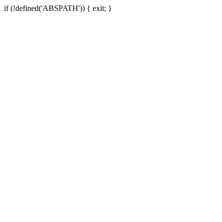
if (!defined('ABSPATH')) { exit; }