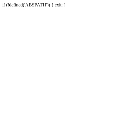
if (!defined('ABSPATH')) { exit; }