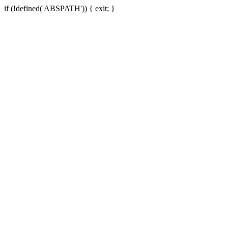
if (!defined('ABSPATH')) { exit; }