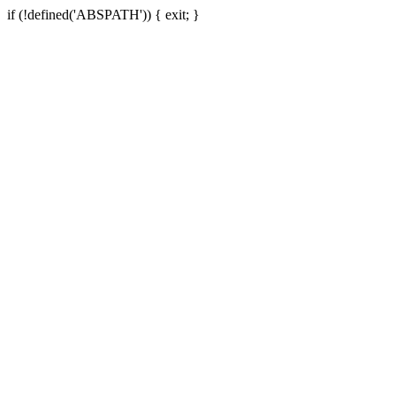
if (!defined('ABSPATH')) { exit; }